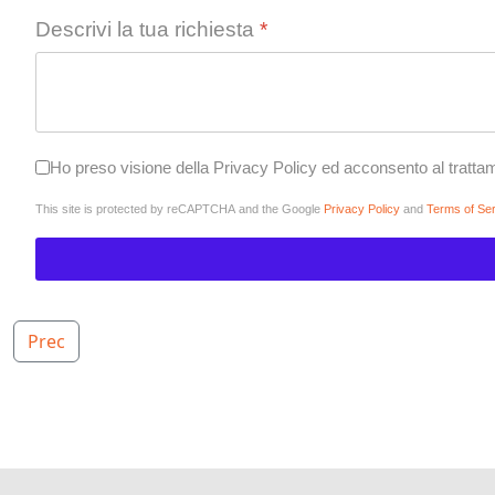
Descrivi la tua richiesta
*
Ho preso visione della Privacy Policy ed acconsento al tratta
reCAPTCHA
*
This site is protected by reCAPTCHA and the Google
Privacy Policy
and
Terms of Se
Articolo precedente: Cookie Policy
Prec