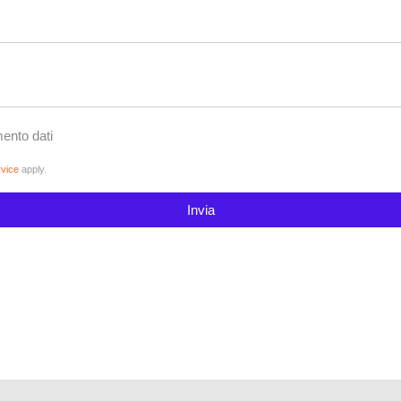
mento dati
rvice
apply.
Invia